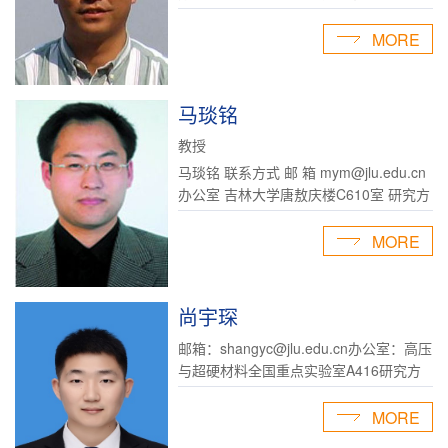
+86-431-85168881 研究方向 高温高压
下合成超硬与新型功能材料 实验室 吉林
MORE
大学高压合成实验室 主 页
http://teachers.jlu.edu.cn/ma...
马琰铭
教授
马琰铭 联系方式 邮 箱 mym@jlu.edu.cn
办公室 吉林大学唐敖庆楼C610室 研究方
向 高压对材料结构、性质的影响与高压
相变 实验室 吉林大学唐敖庆楼C602室
MORE
主 页 http://mym.calypso.cn 个人简历 教
育和工作经历：...
尚宇琛
邮箱：shangyc@jlu.edu.cn办公室：高压
与超硬材料全国重点实验室A416研究方
向：大腔体超高压技术、新型超硬碳材料
的高温高压合成实验室：高压与超硬材料
MORE
全国重点实验室个人简历：尚宇琛，男，