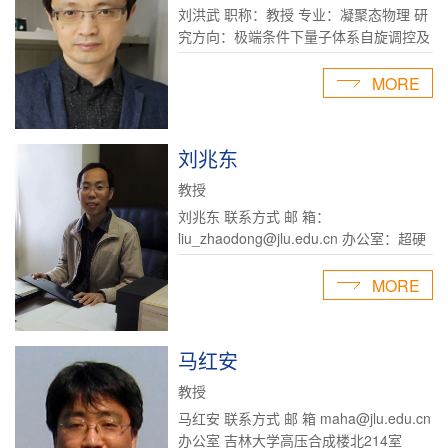
刘洪武 职称：教授 专业：凝聚态物理 研
究方向：极端条件下量子体系自旋调控及
物性研究 联系方式 邮 箱：
hwliu@jlu.edu.cn 办公室：吉林大学超硬
MORE
实验综合楼A430室 实验室：吉林大学超
硬实验综合楼B301室 个人简历 现...
刘兆东
教授
刘兆东 联系方式 邮 箱：
liu_zhaodong@jlu.edu.cn 办公室：超硬
实验室综合楼A413 研究方向：高压技
术、高压物理与地球深部科学 实验室：
MORE
主 页： 个人简历 刘兆东，吉林大学超硬
材料国家重点实验室、综合极端...
马红安
教授
马红安 联系方式 邮 箱 maha@jlu.edu.cn
办公室 吉林大学高压合成楼北214室