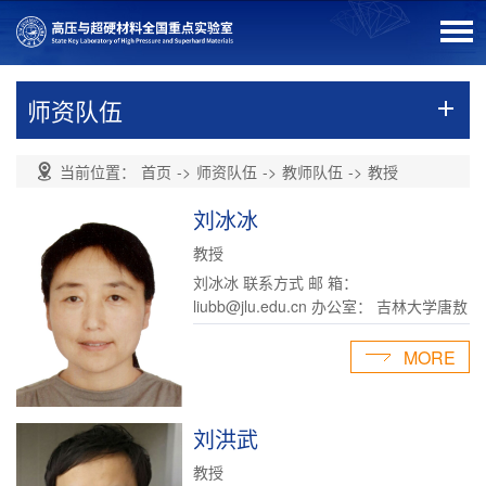
师资队伍
当前位置：
首页
->
师资队伍
->
教师队伍
->
教授
刘冰冰
教授
刘冰冰 联系方式 邮 箱：
liubb@jlu.edu.cn 办公室： 吉林大学唐敖
庆楼C420室 +86-431-85168256 研究方
向： 高压物理、功能材料 实验室： 吉林
MORE
大学唐敖庆楼C 主 页：
http://teachers.jlu.edu.cn/liubingbing ...
刘洪武
教授