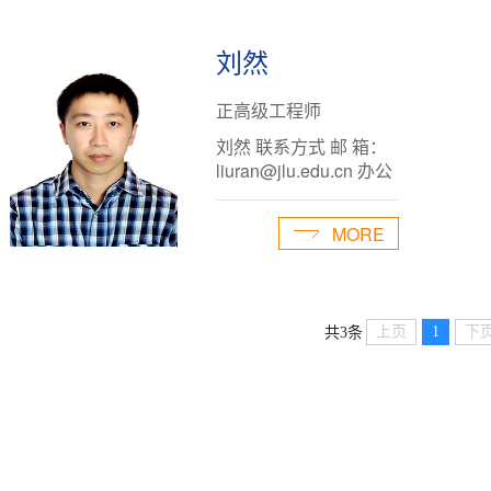
合楼B107室个人简历李
英爱，女，研究员，硕
刘然
士，凝聚态物理现从事
超硬薄膜制备工艺及其
正高级工程师
场发射特性方面的研
究、X射线衍射的测试
刘然 联系方式 邮 箱：
分析研究兴趣超硬薄膜
liuran@jlu.edu.cn 办公
制备工艺及应用电子技
室： 吉林大学唐敖庆楼
术荣誉奖励高性能金刚
C424室 +86-431-
石工具吉林省科学技术
MORE
85166564 研究方向：
进步奖 2010.12金刚石
高压原位光谱实验技术
膜或天然金刚石表面改
实验室： 吉林大学唐敖
性方法专利奖励吉林省
庆楼C107室 主 页：
人民政府专利...
上页
1
下
共3条
http://teachers.jlu.edu.cn/liuran
...