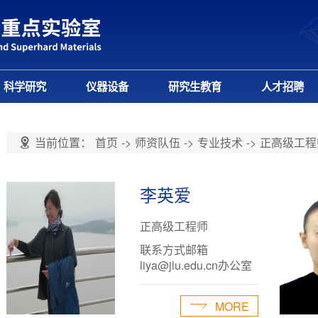
科学研究
仪器设备
研究生教育
人才招聘
当前位置：
首页
->
师资队伍
->
专业技术
->
正高级工程
李英爱
正高级工程师
联系方式邮箱
liya@jlu.edu.cn办公室
吉林大学超硬材料实验
综合楼B407室实验室吉
MORE
林大学超硬材料实验综