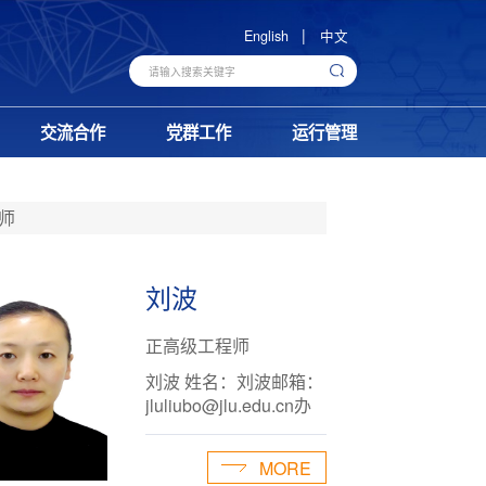
|
English
中文
交流合作
党群工作
运行管理
师
刘波
正高级工程师
刘波 姓名：刘波邮箱：
jluliubo@jlu.edu.cn办
公室：超硬实验综合楼
B403个人简介：研究
MORE
员，1983年9月出生，