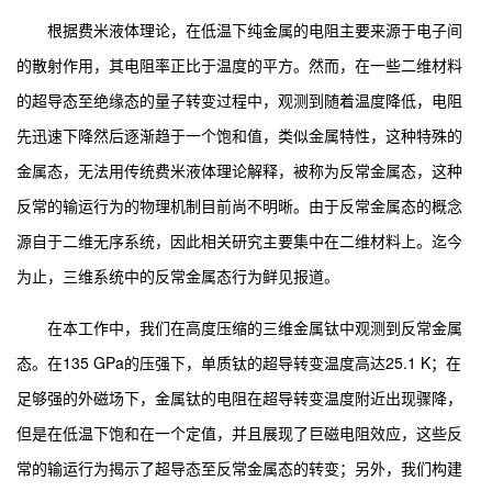
根据费米液体理论，在低温下纯金属的电阻主要来源于电子间
的散射作用，其电阻率正比于温度的平方。然而，在一些二维材料
的超导态至绝缘态的量子转变过程中，观测到随着温度降低，电阻
先迅速下降然后逐渐趋于一个饱和值，类似金属特性，这种特殊的
金属态，无法用传统费米液体理论解释，被称为反常金属态，这种
反常的输运行为的物理机制目前尚不明晰。由于反常金属态的概念
源自于二维无序系统，因此相关研究主要集中在二维材料上。迄今
为止，三维系统中的反常金属态行为鲜见报道。
在本工作中，我们在高度压缩的三维金属钛中观测到反常金属
态。在135 GPa的压强下，单质钛的超导转变温度高达25.1 K；在
足够强的外磁场下，金属钛的电阻在超导转变温度附近出现骤降，
但是在低温下饱和在一个定值，并且展现了巨磁电阻效应，这些反
常的输运行为揭示了超导态至反常金属态的转变；另外，我们构建