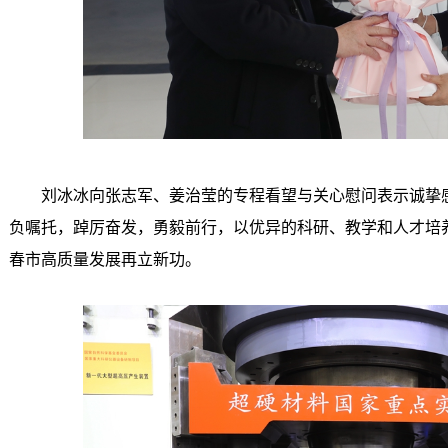
刘冰冰向张志军、姜治莹的专程看望与关心慰问表示诚挚
负嘱托，踔厉奋发，勇毅前行，以优异的科研、教学和人才培养
春市高质量发展再立新功。