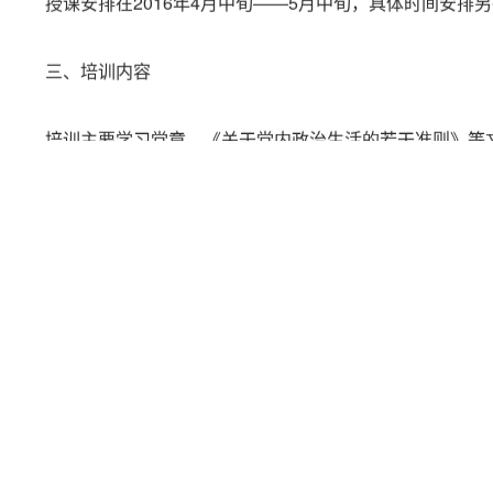
三、培训内容
培训主要学习党章、《关于党内政治生活的若干准则》等
四、具体要求
1.各基层党委（总支、直属支部）要高度重视党员发展对
一步加强和改进在学生中发展党员工作的意见》的规定和要求
果。
2.各基层党委（总支、直属支部）要积极创新管理办法，
为培训负责人，并切实加强对学员各项培训环节的管理，提高
3.各单位要认真核定参加培训班的学员名单，指定专人负责
表》（附件1），加盖本单位党委（总支、直属支部）公章，于