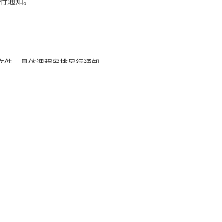
文件，具体课程安排另行通知。
象的培训工作，严格按照学校党委《关于进
，加强对培训工作的管理，提高培训的效
保证培训组织工作井然有序。要指定专人作
学员的培训效果。
填写《2016年发展对象培训班报名登记
3月30日前送交党校办公室。同时通过电