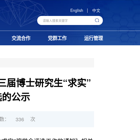
|
English
中文
交流合作
党群工作
运行管理
三届博士研究生“求实”
选的公示
数：
次
336