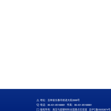
地址：吉林省长春市前进大街2699号
电话：86-431-85168881
传真：86-431-85168881
版权所有：高压与超硬材料全国重点实验室
吉IPC备05053874号